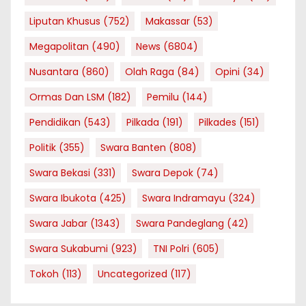
Liputan Khusus
(752)
Makassar
(53)
Megapolitan
(490)
News
(6804)
Nusantara
(860)
Olah Raga
(84)
Opini
(34)
Ormas Dan LSM
(182)
Pemilu
(144)
Pendidikan
(543)
Pilkada
(191)
Pilkades
(151)
Politik
(355)
Swara Banten
(808)
Swara Bekasi
(331)
Swara Depok
(74)
Swara Ibukota
(425)
Swara Indramayu
(324)
Swara Jabar
(1343)
Swara Pandeglang
(42)
Swara Sukabumi
(923)
TNI Polri
(605)
Tokoh
(113)
Uncategorized
(117)