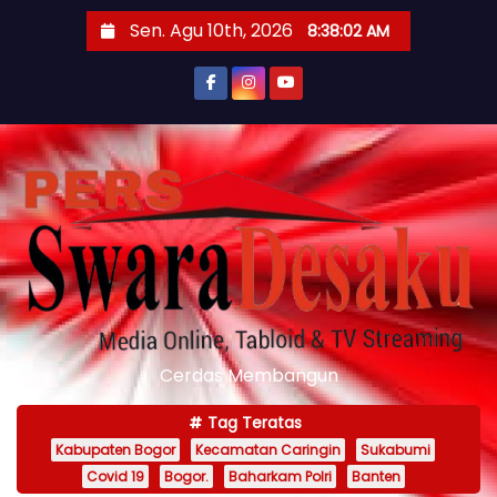
S
Sen. Agu 10th, 2026
8:38:04 AM
k
i
p
t
o
c
o
n
t
e
n
Cerdas Membangun
t
Tag Teratas
Kabupaten Bogor
Kecamatan Caringin
Sukabumi
Covid 19
Bogor.
Baharkam Polri
Banten