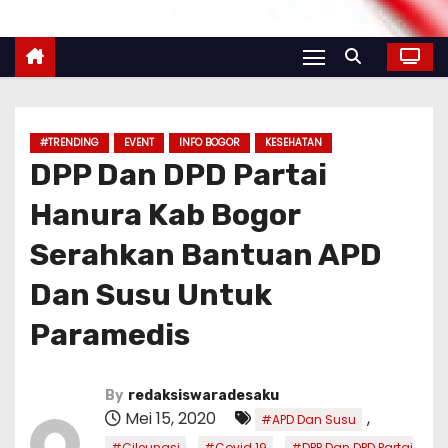
#TRENDING
EVENT
INFO BOGOR
KESEHATAN
DPP Dan DPD Partai
Hanura Kab Bogor
Serahkan Bantuan APD
Dan Susu Untuk
Paramedis
By
redaksiswaradesaku
Mei 15, 2020
,
#APD Dan Susu
,
,
#Cileungsi
#Covid 19
#DPP Dan DPD Partai