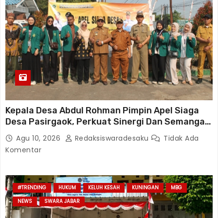
Kepala Desa Abdul Rohman Pimpin Apel Siaga
Desa Pasirgaok, Perkuat Sinergi Dan Semangat
Gotong Royong
Agu 10, 2026
Redaksiswaradesaku
Tidak Ada
Komentar
#TRENDING
HUKUM
KELUH KESAH
KUNINGAN
MBG
NEWS
SWARA JABAR