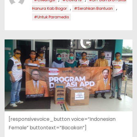
,
,
Hanura Kab Bogor
#Serahkan Bantuan
#Untuk Paramedis
[responsivevoice_button voice=”Indonesian
Female” buttontext=”Bacakan”]