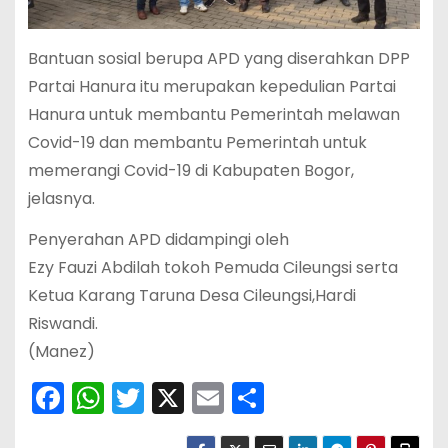
Bantuan sosial berupa APD yang diserahkan DPP
Partai Hanura itu merupakan kepedulian Partai
Hanura untuk membantu Pemerintah melawan
Covid-19 dan membantu Pemerintah untuk
memerangi Covid-19 di Kabupaten Bogor,
jelasnya.
Penyerahan APD didampingi oleh
Ezy Fauzi Abdilah tokoh Pemuda Cileungsi serta
Ketua Karang Taruna Desa Cileungsi,Hardi
Riswandi.
(Manez)
F
W
T
X
E
S
a
h
w
m
h