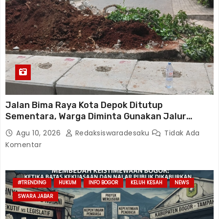
Jalan Bima Raya Kota Depok Ditutup
Sementara, Warga Diminta Gunakan Jalur
Alternatif
Agu 10, 2026
Redaksiswaradesaku
Tidak Ada
Komentar
#TRENDING
HUKUM
INFO BOGOR
KELUH KESAH
NEWS
SWARA JABAR