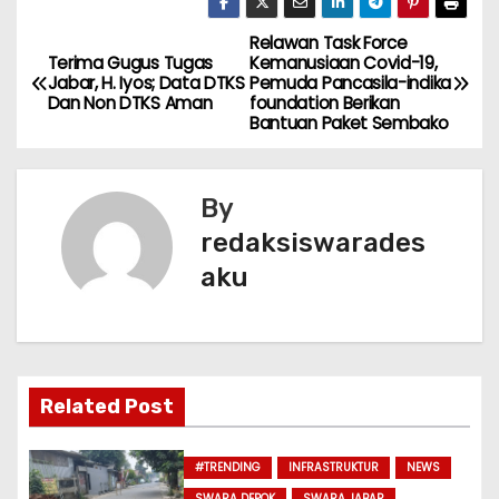
c
a
itt
ai
ar
e
ts
er
l
e
Relawan Task Force
N
Terima Gugus Tugas
Kemanusiaan Covid-19,
b
A
Jabar, H. Iyos; Data DTKS
Pemuda Pancasila-indika
a
Dan Non DTKS Aman
foundation Berikan
o
p
Bantuan Paket Sembako
v
o
p
k
i
By
g
redaksiswarades
aku
a
s
i
Related Post
p
o
#TRENDING
INFRASTRUKTUR
NEWS
SWARA DEPOK
SWARA JABAR