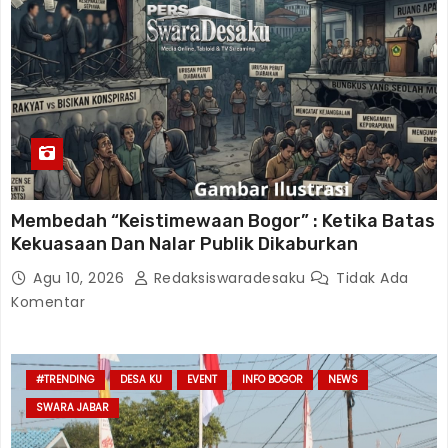
Membedah “Keistimewaan Bogor” : Ketika Batas
Kekuasaan Dan Nalar Publik Dikaburkan
Agu 10, 2026
Redaksiswaradesaku
Tidak Ada
Komentar
#TRENDING
DESA KU
EVENT
INFO BOGOR
NEWS
SWARA JABAR