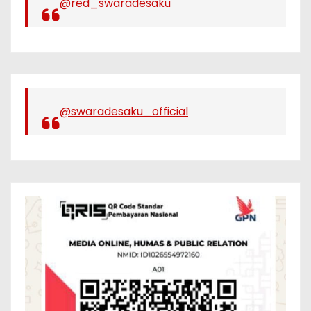
@red_swaradesaku
@swaradesaku_official